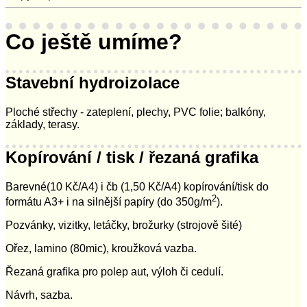
Co ještě umíme?
Stavební hydroizolace
Ploché střechy - zateplení, plechy, PVC folie; balkóny,
základy, terasy.
Kopírování / tisk / řezaná grafika
Barevné(10 Kč/A4) i čb (1,50 Kč/A4) kopírování/tisk do
2
formátu A3+ i na silnější papíry (do 350g/m
).
Pozvánky, vizitky, letáčky, brožurky (strojově šité)
Ořez, lamino (80mic), kroužková vazba.
Řezaná grafika pro polep aut, výloh či cedulí.
Návrh, sazba.