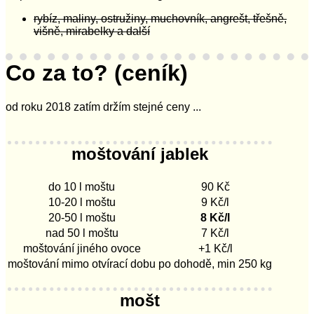
rybíz, maliny, ostružiny, muchovník, angrešt, třešně,
višně, mirabelky a další
Co za to? (ceník)
od roku 2018 zatím držím stejné ceny ...
moštování jablek
do 10 l moštu
90 Kč
10-20 l moštu
9 Kč/l
20-50 l moštu
8 Kč/l
nad 50 l moštu
7 Kč/l
moštování jiného ovoce
+1 Kč/l
moštování mimo otvírací dobu
po dohodě, min 250 kg
mošt