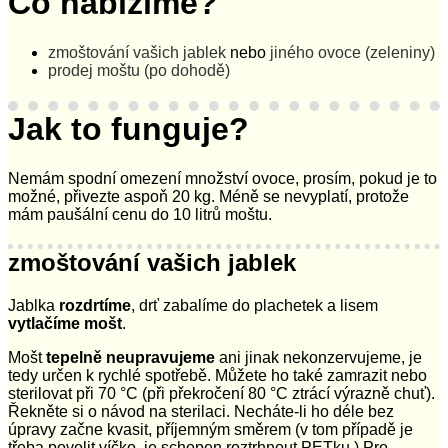
Co nabízíme?
zmoštování vašich jablek
nebo
jiného ovoce (zeleniny)
prodej moštu (po dohodě)
Jak to funguje?
Nemám spodní omezení množství ovoce, prosím, pokud je to
možné, přivezte aspoň 20 kg. Méně se nevyplatí, protože
mám paušální cenu do 10 litrů moštu.
zmoštování vašich jablek
Jablka
rozdrtíme
, drť zabalíme do plachetek a lisem
vytlačíme mošt
.
Mošt
tepelně neupravujeme
ani jinak nekonzervujeme, je
tedy určen k rychlé spotřebě. Můžete ho také zamrazit nebo
sterilovat při 70 °C (při překročení 80 °C ztrácí výrazně chuť).
Řekněte si o návod na sterilaci. Necháte-li ho déle bez
úpravy začne kvasit, příjemným směrem (v tom případě je
třeba povolit víčko, je schopen roztrhnout PETku.) Pro