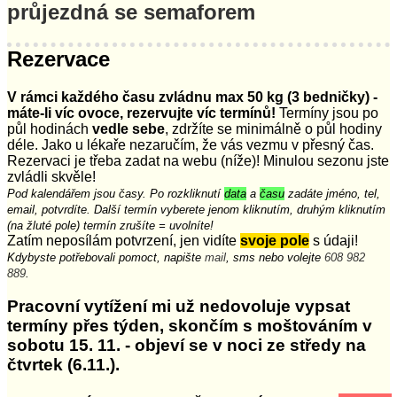
průjezdná se semaforem
Rezervace
V rámci každého času zvládnu max 50 kg (3 bedničky) -
máte-li víc ovoce, rezervujte víc termínů!
Termíny jsou po
půl hodinách
vedle sebe
, zdržíte se minimálně o půl hodiny
déle. Jako u lékaře nezaručím, že vás vezmu v přesný čas.
Rezervaci je třeba zadat na webu (níže)! Minulou sezonu jste
zvládli skvěle!
Pod kalendářem jsou časy. Po rozkliknutí
data
a
času
zadáte jméno, tel,
email, potvrdíte. Další termín vyberete jenom kliknutím, druhým kliknutím
(na žluté pole) termín zrušíte = uvolníte!
Zatím neposílám potvrzení, jen vidíte
svoje pole
s údaji!
Kdybyste potřebovali pomoct, napište
mail
, sms nebo volejte
608 982
889
.
Pracovní vytížení mi už nedovoluje vypsat
termíny přes týden, skončím s moštováním v
sobotu 15. 11. - objeví se v noci ze středy na
čtvrtek (6.11.).