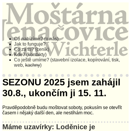
Co nabízíme? (o nás)
Jak to funguje?
Co za to? (ceník)
Kde? (kontakty)
Co ještě umíme? (stavební izolace, kopírování, tisk,
web,
kachny
)
SEZONU 2025 jsem zahájil
30.8., ukončím ji 15. 11.
Pravděpodobně budu moštovat soboty, pokusím se otevřít
časem i nějaký další den, ale nestíhám moc.
Máme uzavírky: Loděnice je