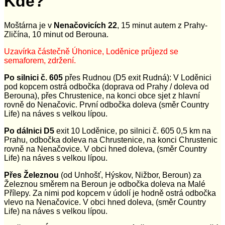
Kde?
Moštárna je v
Nenačovicích 22
, 15 minut autem z Prahy-
Zličína, 10 minut od Berouna.
Uzavírka částečně Úhonice, Loděnice průjezd se
semaforem, zdržení.
Po silnici č. 605
přes Rudnou (D5 exit Rudná): V Loděnici
pod kopcem ostrá odbočka (doprava od Prahy / doleva od
Berouna), přes Chrustenice, na konci obce sjet z hlavní
rovně do Nenačovic. První odbočka doleva (směr Country
Life) na náves s velkou lípou.
Po dálnici D5
exit 10 Loděnice, po silnici č. 605 0,5 km na
Prahu, odbočka doleva na Chrustenice, na konci Chrustenic
rovně na Nenačovice. V obci hned doleva, (směr Country
Life) na náves s velkou lípou.
Přes Železnou
(od Unhošť, Hýskov, Nižbor, Beroun) za
Železnou směrem na Beroun je odbočka doleva na Malé
Přílepy. Za nimi pod kopcem v údolí je hodně ostrá odbočka
vlevo na Nenačovice. V obci hned doleva, (směr Country
Life) na náves s velkou lípou.