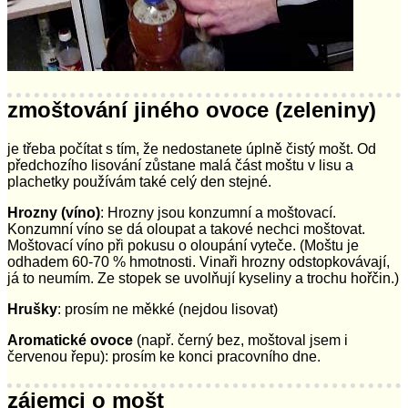
zmoštování jiného ovoce (zeleniny)
je třeba počítat s tím, že nedostanete úplně čistý mošt. Od
předchozího lisování zůstane malá část moštu v lisu a
plachetky používám také celý den stejné.
Hrozny (víno)
: Hrozny jsou konzumní a moštovací.
Konzumní víno se dá oloupat a takové nechci moštovat.
Moštovací víno při pokusu o oloupání vyteče. (Moštu je
odhadem 60-70 % hmotnosti. Vinaři hrozny odstopkovávají,
já to neumím. Ze stopek se uvolňují kyseliny a trochu hořčin.)
Hrušky
: prosím ne měkké (nejdou lisovat)
Aromatické ovoce
(např. černý bez, moštoval jsem i
červenou řepu): prosím ke konci pracovního dne.
zájemci o mošt