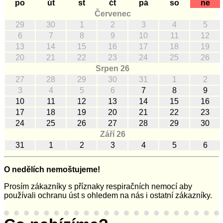
po
út
st
čt
pá
so
ne
Červenec
29
30
1
2
3
4
5
6
7
8
9
10
11
12
13
14
15
16
17
18
19
20
21
22
23
24
25
26
Srpen 26
27
28
29
30
31
1
2
3
4
5
6
7
8
9
10
11
12
13
14
15
16
17
18
19
20
21
22
23
24
25
26
27
28
29
30
Září 26
31
1
2
3
4
5
6
O nedělích nemoštujeme!
Prosím zákazníky s příznaky respiračních nemocí aby
používali ochranu úst s ohledem na nás i ostatní zákazníky.