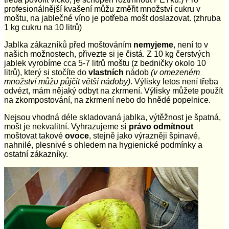
profesionálnější kvašení můžu změřit množství cukru v
moštu, na jablečné víno je potřeba mošt doslazovat. (zhruba
1 kg cukru na 10 litrů)
Jablka zákazníků před moštováním
nemyjeme
, není to v
našich možnostech, přivezte si je čistá. Z 10 kg čerstvých
jablek vyrobíme cca 5-7 litrů moštu (z bedničky okolo 10
litrů), který si stočíte do
vlastních
nádob
(v omezeném
množství můžu půjčit větší nádoby)
. Výlisky letos není třeba
odvézt, mám nějaký odbyt na zkrmení. Výlisky můžete použít
na zkompostování, na zkrmení nebo do hnědé popelnice.
Nejsou vhodná déle skladovaná jablka, výtěžnost je špatná,
mošt je nekvalitní. Vyhrazujeme si
právo odmítnout
moštovat takové
ovoce
, stejně jako výrazněji špinavé,
nahnilé, plesnivé s ohledem na hygienické podmínky a
ostatní zákazníky.