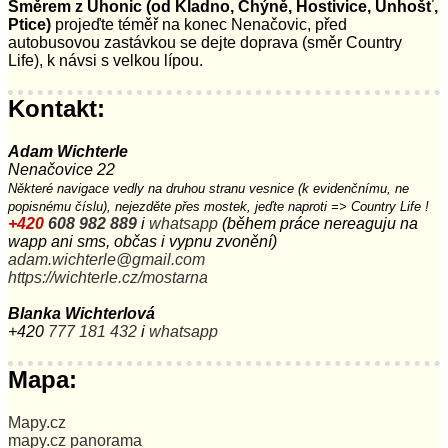
Směrem z Úhonic (od Kladno, Chýně, Hostivice, Unhošť,
Ptice)
projeďte téměř na konec Nenačovic, před
autobusovou zastávkou se dejte doprava (směr Country
Life), k návsi s velkou lípou.
Kontakt:
Adam Wichterle
Nenačovice 22
Některé navigace vedly na druhou stranu vesnice (k evidenčnímu, ne
popisnému číslu), nejezděte přes mostek, jeďte naproti => Country Life !
+420
608 982 889
i
whatsapp
(během práce nereaguju na
wapp ani sms, občas i vypnu zvonění)
adam.wichterle@gmail.com
https://wichterle.cz/mostarna
Blanka Wichterlová
+420
777 181 432
i
whatsapp
Mapa:
Mapy.cz
mapy.cz panorama