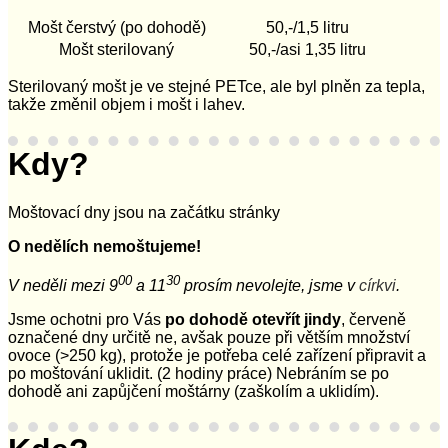
Mošt čerstvý (po dohodě)
50,-/1,5 litru
Mošt sterilovaný
50,-/asi 1,35 litru
Sterilovaný mošt je ve stejné PETce, ale byl plněn za tepla,
takže změnil objem i mošt i lahev.
Kdy?
Moštovací dny jsou na začátku stránky
O nedělích nemoštujeme!
00
30
V neděli mezi 9
a 11
prosím nevolejte, jsme v
církvi
.
Jsme ochotni pro Vás
po dohodě otevřít jindy
, červeně
označené dny určitě ne, avšak pouze při větším množství
ovoce (>250 kg), protože je potřeba celé zařízení připravit a
po moštování uklidit. (2 hodiny práce) Nebráním se po
dohodě ani zapůjčení moštárny (zaškolím a uklidím).