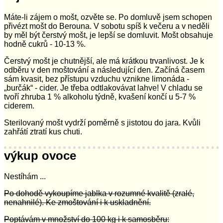
Máte-li zájem o mošt, ozvěte se. Po domluvě jsem schopen
přivézt mošt do Berouna. V sobotu spíš k večeru a v neděli
by měl být čerstvý mošt, je lepší se domluvit. Mošt obsahuje
hodně cukrů - 10-13 %.
Čerstvý mošt je chutnější, ale má krátkou trvanlivost. Je k
odběru v den moštování a následující den. Začíná časem
sám kvasit, bez přístupu vzduchu vznikne limonáda -
„burčák“ - cider. Je třeba odtlakovávat lahve! V chladu se
tvoří zhruba 1 % alkoholu týdně, kvašení končí u 5-7 %
ciderem.
Sterilovaný mošt vydrží poměrně s jistotou do jara. Kvůli
zahřátí ztratí kus chuti.
výkup ovoce
Nestíhám ...
Po dohodě vykoupíme jablka v rozumné kvalitě (zralé,
nenahnilé). Ke zmoštování i k uskladnění.
Poptávám v množství do 100 kg i k samosběru: